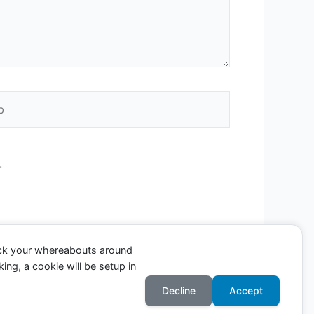
.
ack your whereabouts around
ing, a cookie will be setup in
Decline
Accept