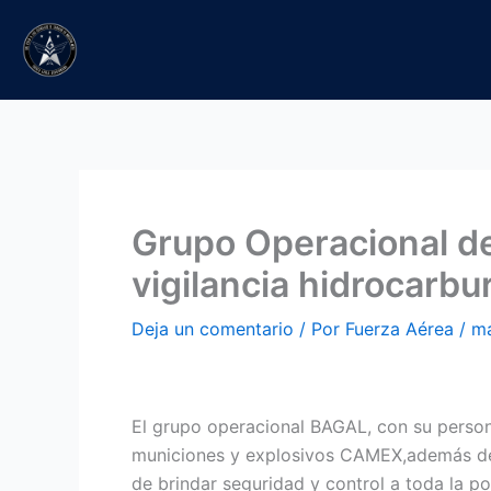
Ir
al
contenido
Grupo Operacional de
vigilancia hidrocarb
Deja un comentario
/ Por
Fuerza Aérea
/
ma
El grupo operacional BAGAL, con su persona
municiones y explosivos CAMEX,además de o
de brindar seguridad y control a toda la po