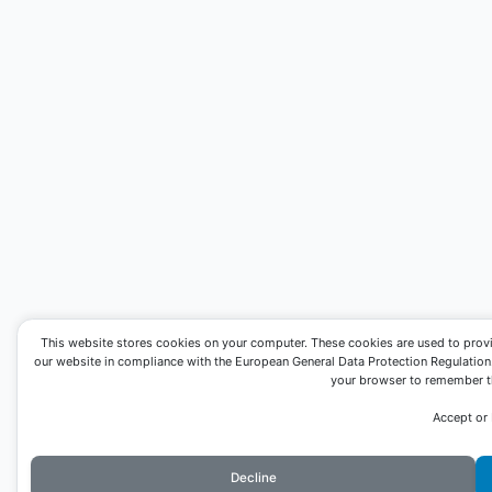
This website stores cookies on your computer. These cookies are used to prov
our website in compliance with the European General Data Protection Regulation. I
your browser to remember th
Accept or
Decline