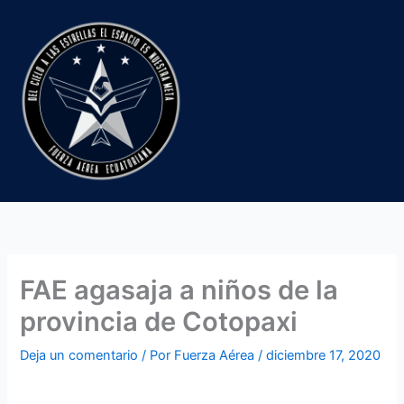
Ir
al
contenido
FAE agasaja a niños de la
provincia de Cotopaxi
Deja un comentario
/ Por
Fuerza Aérea
/
diciembre 17, 2020