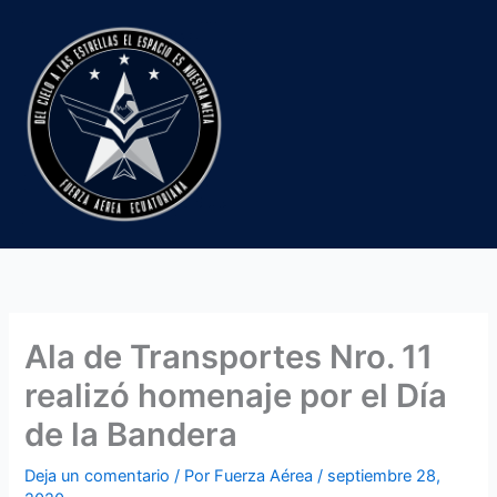
Ir
al
contenido
Ala de Transportes Nro. 11
realizó homenaje por el Día
de la Bandera
Deja un comentario
/ Por
Fuerza Aérea
/
septiembre 28,