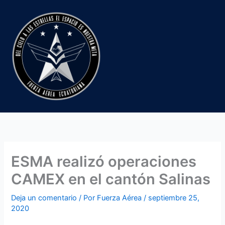
Ir
al
contenido
ESMA realizó operaciones
CAMEX en el cantón Salinas
Deja un comentario
/ Por
Fuerza Aérea
/
septiembre 25,
2020