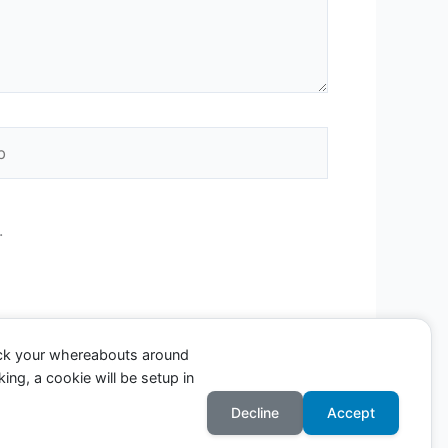
.
ack your whereabouts around
ing, a cookie will be setup in
Decline
Accept