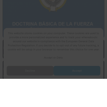
This website stores cookies on your computer. These cookies are used to
provide a more personalized experience and to track your whereabouts
around our website in compliance with the European General Data
2024
Protection Regulation. If you decide to to opt-out of any future tracking, a
junio 18, 2025
cookie will be setup in your browser to remember this choice for one year.
Read More »
Accept or Deny
Remates Vehículos 2025
junio 10, 2025
Decline
Accept
Read More »
Editorial
septiembre 27, 2024
Read More »