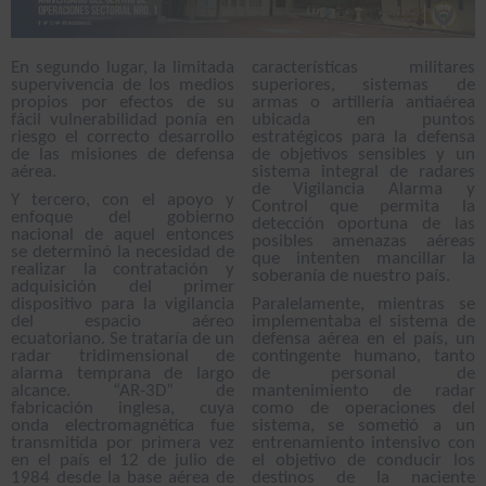
En segundo lugar, la limitada
características militares
supervivencia de los medios
superiores, sistemas de
propios por efectos de su
armas o artillería antiaérea
fácil vulnerabilidad ponía en
ubicada en puntos
riesgo el correcto desarrollo
estratégicos para la defensa
de las misiones de defensa
de objetivos sensibles y un
aérea.
sistema integral de radares
de Vigilancia Alarma y
Y tercero, con el apoyo y
Control que permita la
enfoque del gobierno
detección oportuna de las
nacional de aquel entonces
posibles amenazas aéreas
se determinó la necesidad de
que intenten mancillar la
realizar la contratación y
soberanía de nuestro país.
adquisición del primer
dispositivo para la vigilancia
Paralelamente, mientras se
del espacio aéreo
implementaba el sistema de
ecuatoriano. Se trataría de un
defensa aérea en el país, un
radar tridimensional de
contingente humano, tanto
alarma temprana de largo
de personal de
alcance. “AR-3D” de
mantenimiento de radar
fabricación inglesa, cuya
como de operaciones del
onda electromagnética fue
sistema, se sometió a un
transmitida por primera vez
entrenamiento intensivo con
en el país el 12 de julio de
el objetivo de conducir los
1984 desde la base aérea de
destinos de la naciente