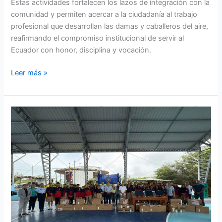
Estas actividades fortalecen los lazos de integración con la
comunidad y permiten acercar a la ciudadanía al trabajo
profesional que desarrollan las damas y caballeros del aire,
reafirmando el compromiso institucional de servir al
Ecuador con honor, disciplina y vocación.
Leer más »
Fuerza
Aérea
Ecuatoriana
impulsa
la
educación
en
Galápagos
con
entrega