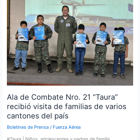
de
Combate
Nro.
21
“Taura”
recibió
visita
de
familias
de
varios
cantones
del
Ala de Combate Nro. 21 “Taura”
país
recibió visita de familias de varios
cantones del país
Boletines de Prensa
/
Fuerza Aérea
#Taura | Niños, adolescentes y padres de familia