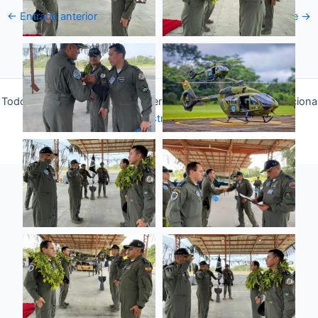
←
Entrada anterior
Entrada siguiente
→
Todos los derechos © 2026 Fuerza Aérea Ecuatoriana | Funciona
gracias a
Tema Astra para WordPress