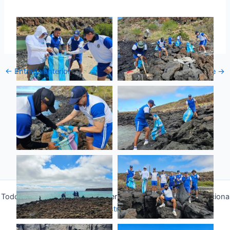
←
Entrada anterior
Entrada siguiente
→
Todos los derechos © 2026 Fuerza Aérea Ecuatoriana | Funciona
gracias a
Tema Astra para WordPress