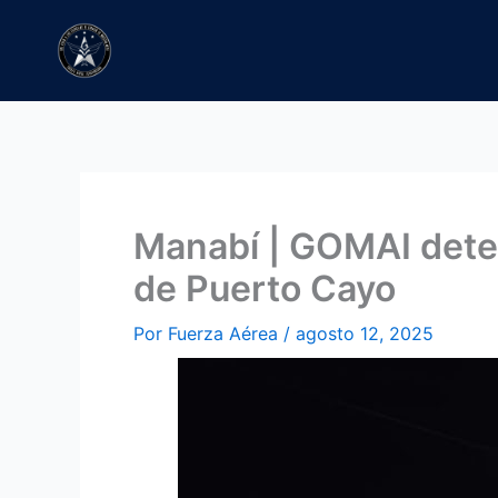
Ir
al
contenido
Manabí | GOMAI detect
de Puerto Cayo
Por
Fuerza Aérea
/
agosto 12, 2025