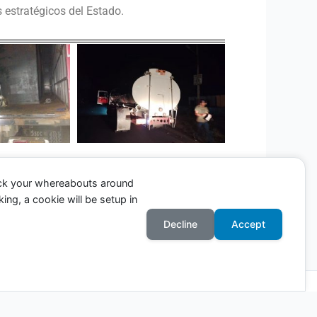
 estratégicos del Estado.
ack your whereabouts around
ing, a cookie will be setup in
Entrada siguiente
→
Decline
Accept
Astra para WordPress