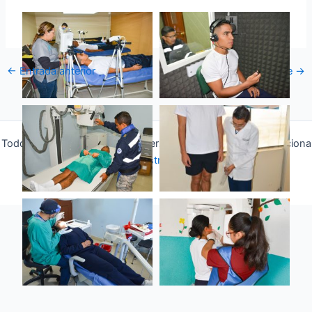
←
Entrada anterior
Entrada siguiente
→
Todos los derechos © 2026 Fuerza Aérea Ecuatoriana | Funciona
gracias a
Tema Astra para WordPress