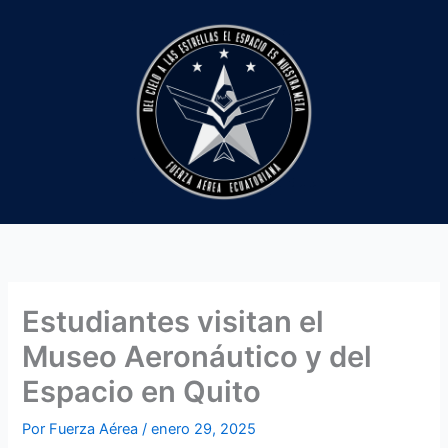
Ir
al
contenido
Estudiantes visitan el
Museo Aeronáutico y del
Espacio en Quito
Por
Fuerza Aérea
/
enero 29, 2025