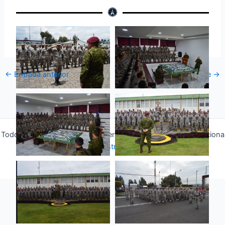
←
Entrada anterior
Entrada siguiente
→
Todos los derechos © 2026 Fuerza Aérea Ecuatoriana | Funciona
gracias a
Tema Astra para WordPress