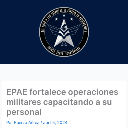
Ir
al
contenido
EPAE fortalece operaciones
militares capacitando a su
personal
Por
Fuerza Aérea
/
abril 5, 2024