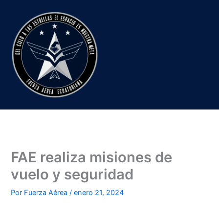
Ir
al
contenido
FAE realiza misiones de
vuelo y seguridad
Por
Fuerza Aérea
/
enero 21, 2024