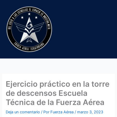
Ir
al
contenido
Ejercicio práctico en la torre
de descensos Escuela
Técnica de la Fuerza Aérea
Deja un comentario
/ Por
Fuerza Aérea
/
marzo 3, 2023