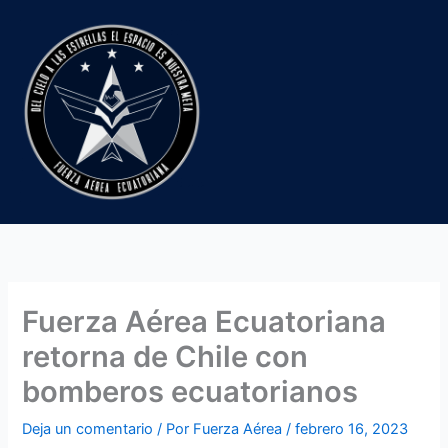
Ir
al
contenido
Fuerza Aérea Ecuatoriana
retorna de Chile con
bomberos ecuatorianos
Deja un comentario
/ Por
Fuerza Aérea
/
febrero 16, 2023