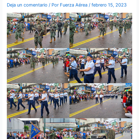
Deja un comentario
/ Por
Fuerza Aérea
/
febrero 15, 2023