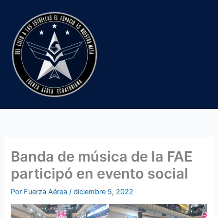
Ir
al
contenido
Banda de música de la FAE
participó en evento social
Por
Fuerza Aérea
/
diciembre 5, 2022