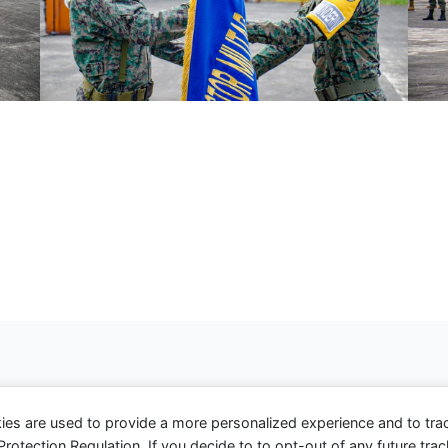
realizó el cambio de porta banderín del XXV curso de Instruc
e a destacado en rendimiento académico y espíritu militar.
rector de esta escuela.
la entrega, compromiso, desempeño profesional y espíritu 
ies are used to provide a more personalized experience and to tr
tection Regulation. If you decide to to opt-out of any future track