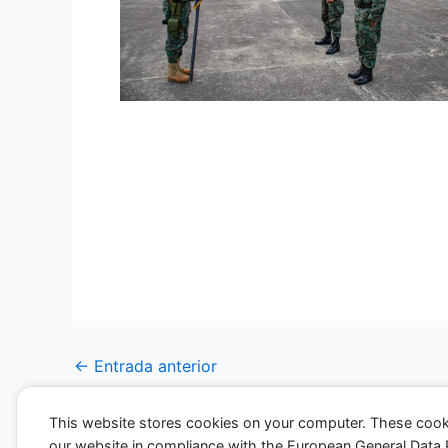
En la Escuela de Infantería Aérea (EAI), se 
cabo primero Mario Rocha Gallegos, quien s
el teniente coronel Edgar Carrión Conza, di
De esta manera, la Fuerza Aérea reconoce 
trayectoria del curso.
←
Entrada anterior
This website stores cookies on your computer. These cook
our website in compliance with the European General Data Pro