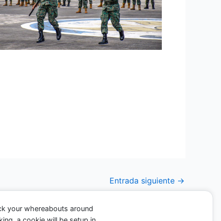
tor Militar, distinción que recae sobre el
 La entrega del banderín fue realizada por
militar que los alumnos demuestran en la
Entrada siguiente
→
ack your whereabouts around
ing, a cookie will be setup in