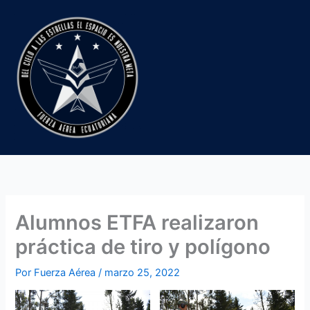
Ir
al
contenido
Alumnos ETFA realizaron
práctica de tiro y polígono
Por
Fuerza Aérea
/
marzo 25, 2022