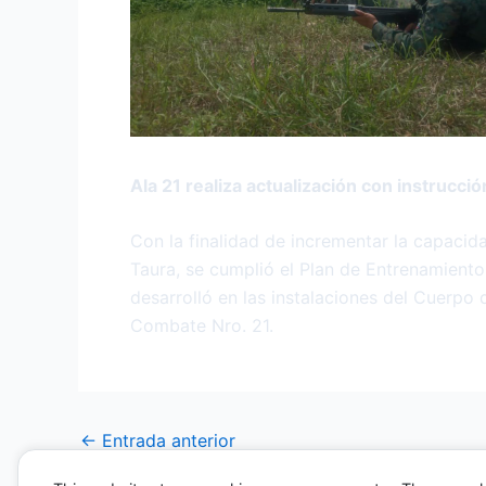
Ala 21 realiza actualización con instrucció
Con la finalidad de incrementar la capacida
Taura, se cumplió el Plan de Entrenamiento
desarrolló en las instalaciones del Cuerpo 
Combate Nro. 21.
←
Entrada anterior