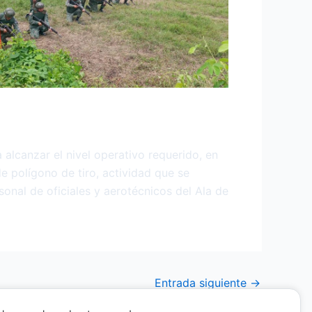
 alcanzar el nivel operativo requerido, en
e polígono de tiro, actividad que se
sonal de oficiales y aerotécnicos del Ala de
Entrada siguiente
→