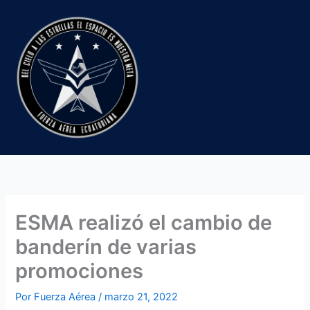
Ir
al
contenido
ESMA realizó el cambio de
banderín de varias
promociones
Por
Fuerza Aérea
/
marzo 21, 2022