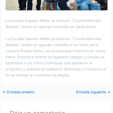
La Escuela Superior Militar de Aviación “Cosme Rennella
Barbato” realizó un agasajo navideño en Santa Elena
La Escuela Superior Militar de Aviación “Cosme Rennella
Barbato” realizó un agasajo navideño a los niños de la
comuna Pueblo Nuevo, de la parroquia Colonche en Santa
Elena. Durante el evento se regalaron juegues y fundas de
caramelos a los niños y familiares que asistieron al
programa y además se realizaron dinámicas y concursos a
fin de brindar un momento de alegría.
←
Entrada anterior
Entrada siguiente
→