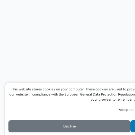
This website stores cookies on your computer. These cookies are used to prov
our website in compliance with the European General Data Protection Regulation. I
your browser to remember th
Accept or
Decline