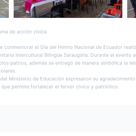
rama de acción cívica
 de conmemorar el Día del Himno Nacional de Ecuador realiz
aria Intercultural Bilingüe Saraugsha. Durante el evento se
los patrios, además se entregó de manera simbólica la let
olares.
les del Ministerio de Educación expresaron su agradecimiento
 que permite fortalecer el fervor cívico y patriótico.