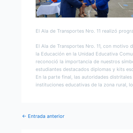
El Ala de Transportes Nro. 11 realizó prog
El Ala de Transportes Nro. 11, con motivo
la Educación en la Unidad Educativa Comunit
reconoció la importancia de nuestros símbo
estudiantes destacados diplomas y kits esc
En la parte final, las autoridades distrita
instituciones educativas de la zona rural, lo
←
Entrada anterior