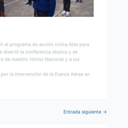
ó el programa de acción cívica Alas para
 disertó la conferencia alusiva y se
ra de nuestro Himno Nacional y a los
 por la intervención de la Fuerza Aérea en
Entrada siguiente
→