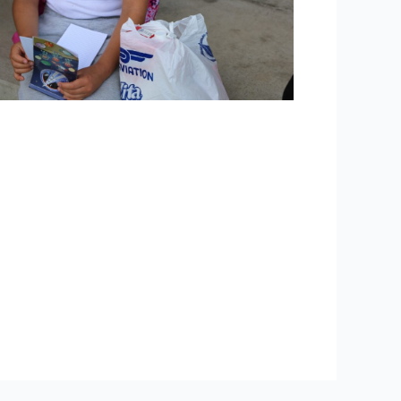
nte de Quito, esperaban la llegada de la
 llevó alegría aproximadamente a 250 niños
bro por una sonrisa” recibieron kits
a Quito, AJE Group, Neo Aviation, Tesquimsa