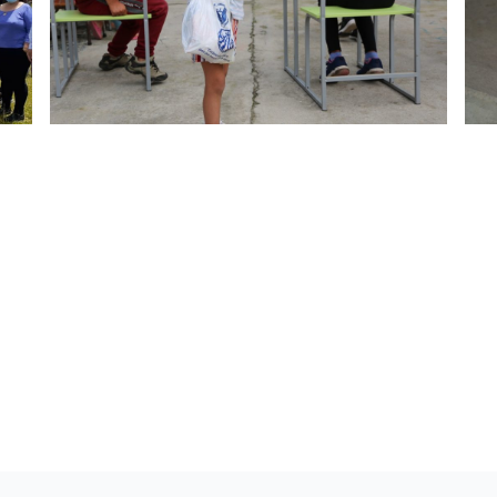
 a Nanegal
los niños de la parroquia Nanegal, ubicada en el Noroccide
s del personal de la Dirección de Desarrollo Aeroespacial,
ta, Nanegal y Chacapata, quienes mediante la campaña “Un li
la gestión realizada con la empresa privada: Pasteurizador
al desarrollo de niños y jóvenes del país.