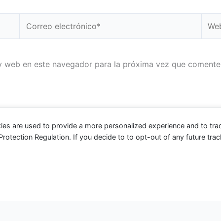
Correo
Web
electrónico*
y web en este navegador para la próxima vez que comente
ies are used to provide a more personalized experience and to tr
tection Regulation. If you decide to to opt-out of any future track
 2026 Fuerza Aérea Ecuatoriana | Funciona gracias a
Tema 