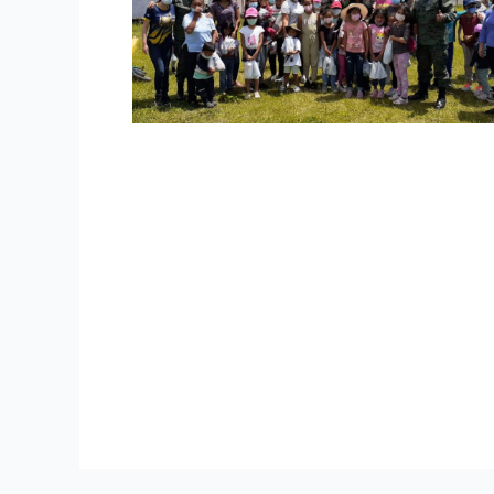
Campaña “Un libro por una sonrisa” llegó
Juguetones, ansiosos y con mucha energía, 
Fuerza Aérea Ecuatoriana, quienes, a travé
de los sectores de La Perla, Santa Mariani
alimenticios y de bioseguridad, gracias a 
y Boom.
Seguiremos aunando esfuerzos para aportar 