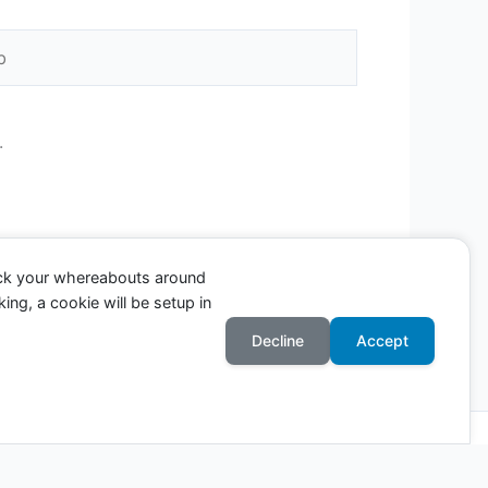
.
ack your whereabouts around
ing, a cookie will be setup in
Decline
Accept
Astra para WordPress