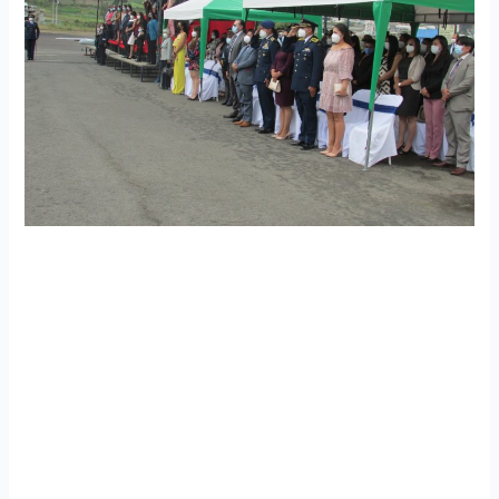
Centro de Investigación y Desarrollo FAE realizó
ceremonia de condecoraciones y aniversario FAE
El Centro de Investigación y Desarrollo FAE realizó la
ceremonia militar por conmemorarse los 101 años de
creación de la Fuerza Aérea Ecuatoriana, con la presencia
de autoridades civiles y militares de la provincia de
Tungurahua. En este acto se llevó a cabo la entrega de
condecoraciones al Mérito Profesional al personal de