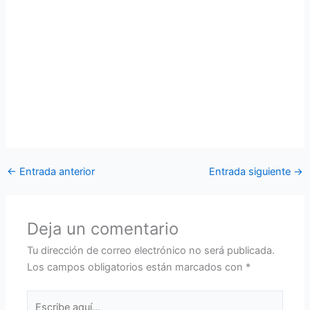
oficiales, aerotécnicos y trabajadores públicos del
(CIDFAE), por parte de la alcaldía del cantón Cevallos,
cantón Patate, Gobierno Autónomo Descentralizado de la
parroquia de Picahiua y Gobierno Autónomo
Descentralizado parroquial de Izamba, en reconocimiento
por la labor y entrega con la población. Del mismo modo se
realizó la imposición de parches al personal militar que ha
sido dado el pase orgánicamente al CIDFAE.
←
Entrada anterior
Entrada siguiente
→
Deja un comentario
Tu dirección de correo electrónico no será publicada.
Los campos obligatorios están marcados con
*
Escribe