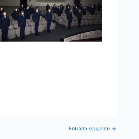
 clausura del “Curso intensivo de inglés
ando de Educación y Doctrina Militar
 que este instituto entrega a la Fuerza
titución.
Entrada siguiente
→