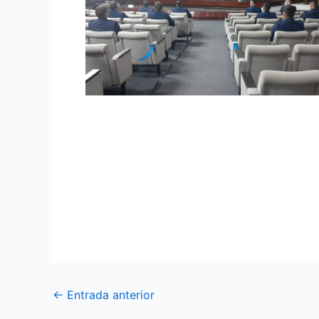
En la Academia de Guerra Aérea se realizó
En la Academia de Guerra Aérea cumpliendo
2020-2021” contó con la presencia del bri
Aeroespacial, mencionado curso se ejecutó 
Aérea personal capacitado en el idioma ingl
←
Entrada anterior