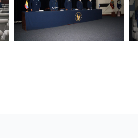
 la clausura del curso de inglés
 con las normas de bioseguridad se realizó la ceremonia de
gadier general Wilfrido Moya Salazar, comandante del Com
del 05 de noviembre 2020 al 05 de octubre del 2021, es así
és para afrontar los retos actuales y futuros de nuestra ins