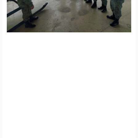
Ala de Combate Nro. 22 realizó el curso del helicóptero
TH-57 /Bell 206 Jet Ranger
El Escuadrón de Mantenimiento Nro. 222 del Ala de
Combate Nro. 22 realizó el curso del helicóptero TH-57
/Bell 206 Jet Ranger, lo que permite la actualización de
conocimientos del personal de aerotécnicos en las
diferentes operaciones militares de rescate, evacuaciones
aeromédicas, búsqueda y salvamento en cumplimiento a la
misión de salvar vidas.
De esta manera esta unidad mantiene los altos estándares
de seguridad y de la aeronavegabilidad de los helicópteros
de la Fuerza Aérea Ecuatoriana.