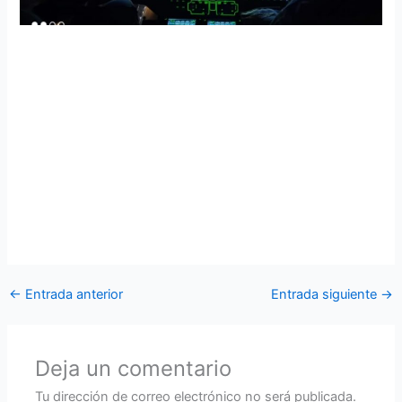
Ala de Combate Nro. 22 realiza sobrevuelos nocturnos
en exteriores de centro carcelario
El Ala de Combate Nro. 22, se encuentra realizando
sobrevuelos nocturnos a fin de constatar el trabajo que
ejecuta el personal de Fuerzas Armadas a esta hora de la
noche, verificando el control de armas, municiones y
explosivos en los exteriores del centro carcelario en
cumplimiento al Decreto Ejecutivo N° 210.
←
Entrada anterior
Entrada siguiente
→
Deja un comentario
Tu dirección de correo electrónico no será publicada.