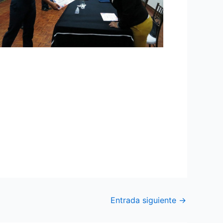
esionales de los aspirantes a tropa de la
ugenio rector del Instituto Superior
nivel B1 en el idioma inglés, según el marco
n un idioma adicional en cumplimento a las
Entrada siguiente
→