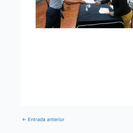
ETFA realizó ceremonia de certificación d
Cumpliendo con las medidas de biosegurida
LVIII promoción y con la presencia del TCrn
Cotopaxi y personal de instructores militar
europeo de referencia para lenguas, lo que
tareas asignadas en nuestra Institución cabal
←
Entrada anterior