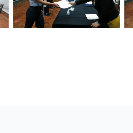
e curso
d y a fin de complementar los conocimientos técnicos prof
. Fabian Lescano Zárate, Director de la ETFA, Mgs. Carlos E
es y docentes, se realizó la ceremonia de certificación del 
 permitirá a los futuros soldados del aire desempeñarse co
leros del aire al servicio de la Patria.