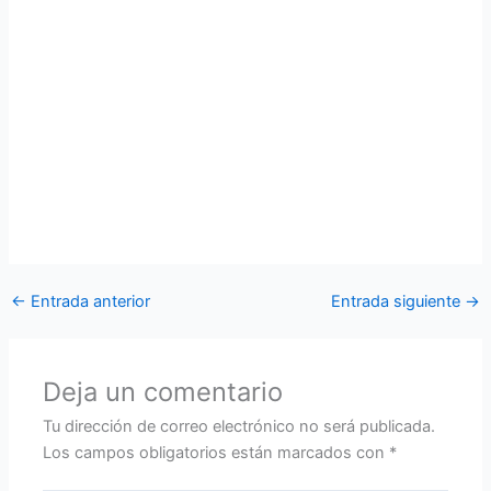
Sexagésimo Sexto aniversario de creación.
El Monseñor Juan Bautista Piccioli Obispo de Guayaquil
ofreció el acto religioso, en el cual se destacó la trayectoria
institucional del Ala de Combate Nro 21 en favor de la
población, especialmente en la lucha contra la pandemia
Covid 19. Finalmente las palabras de monseñor auguraron
éxitos en el porvenir a todo el personal militar, servidores y
trabajadores públicos de este Reparto insigne de la Fuerza
Aérea Ecuatoriana.
←
Entrada anterior
Entrada siguiente
→
Deja un comentario
Tu dirección de correo electrónico no será publicada.
Los campos obligatorios están marcados con
*