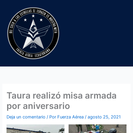
Ir
al
contenido
Taura realizó misa armada
por aniversario
Deja un comentario
/ Por
Fuerza Aérea
/
agosto 25, 2021