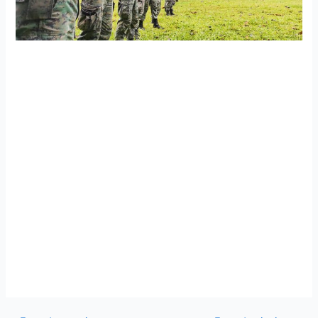
Compañía de Infanteria Aérea Sucumbíos realizó
entrenamiento de polígono y tiro
Cumpliendo con todos los protocolos de seguridad y
bioseguridad, el personal militar de la Compañía de
Infanteria Aérea Sucumbíos, acantonada en la Base Aérea
Lago Agrio realizó el entrenamiento de polígono y tiro en
diferentes métodos como: en avanzada, en pica, de pie y
de rodillas.
Este entrenamiento mantiene en óptimas condiciones
operativas al personal militar que se encuentra desplegado
en la frontera norte cumpliendo con la misión de defender
la integridad territorial.