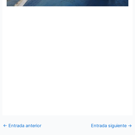
El Centro de Operaciones Sectorial Nro. 2 realizó
programa de despedida
El Centro de Operaciones Sectorial Nro. 2, cumpliendo las
medidas de bioseguridad realizó el programa de despedida
a los oficiales y aerotécnicos de este reparto de la defensa
aérea, quienes luego de cumplir con el tiempo
reglamentario y haber entregado sus servicios de manera
profesional en beneficio de la institución, salen con el pase
a un nuevo reparto.
El Comandante del COS-2 agradeció por su trabajo
tesonero y auguró los mejores éxitos al personal militar
despedido en su nueva destinación orgánica.
←
Entrada anterior
Entrada siguiente
→