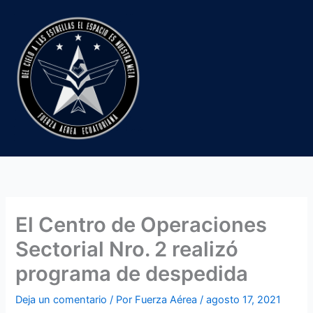
Ir
al
contenido
El Centro de Operaciones
Sectorial Nro. 2 realizó
programa de despedida
Deja un comentario
/ Por
Fuerza Aérea
/
agosto 17, 2021