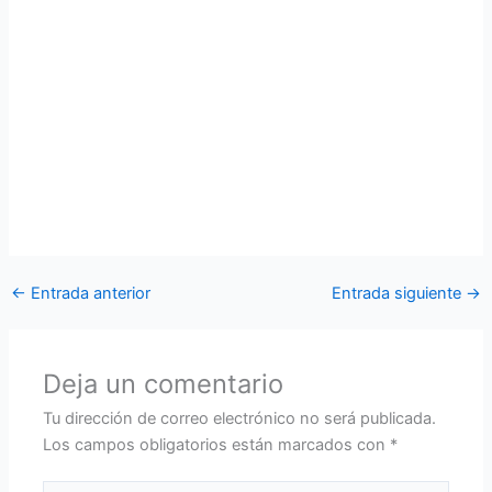
operaciones terrestres
El Comando de Operaciones Aéreas y Defensa (COAD)
realizó el seminario taller sobre el Manual de Doctrina para
las operaciones terrestres que ejecuta la especialidad de
Infantería Aérea, la misma que tiene como finalidad revisar
las normativas y procedimientos que rigen para determinar
doctrinariamente las responsabilidades a ejecutar dentro
de las operaciones aéreas.
←
Entrada anterior
Entrada siguiente
→
Deja un comentario
Tu dirección de correo electrónico no será publicada.
Los campos obligatorios están marcados con
*