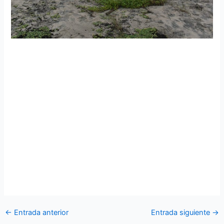
personal militar de la Escuela Superior Militar de
Aviación “Cosme Rennella Barbatto” realizó actividades
de vinculación con la socieda
d
El personal militar de la Escuela Superior Militar de Aviación
“Cosme Rennella Barbatto”, realizó la limpieza de las playas
la Lobería y Mar Bravo, como medida de prevención ante la
problemática ambiental que actualmente existe debido a
los desechos sólidos y al impacto negativo que genera en
las especies que habitan esta área como la tortuga y los
lobos marinos, etc.
←
Entrada anterior
Entrada siguiente
→