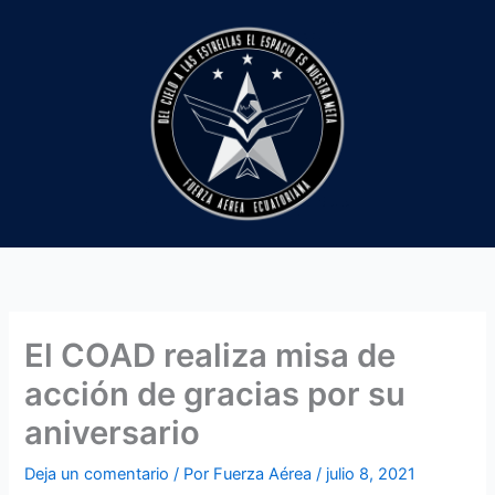
Ir
al
contenido
El COAD realiza misa de
acción de gracias por su
aniversario
Deja un comentario
/ Por
Fuerza Aérea
/
julio 8, 2021