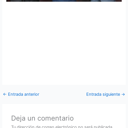
Comandante General FAE recibió presente de
felicitación por parte de CORPAMIL
Corporación de Ingenieros Militares realizó una visita al
comandante general de la Fuerza Aérea Ecuatoriana,
brigadier general Geovanny Espinel, con el motivo de
hacerle la entrega de un presente de felicitación por la
nueva designación y del mismo modo deseándole éxito en
el desempeño de sus funciones en el cumplimiento de su
misión con la Patria y la sociedad.
←
Entrada anterior
Entrada siguiente
→
Deja un comentario
Tu dirección de correo electrónico no será publicada.