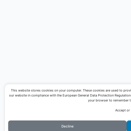
This website stores cookies on your computer. These cookies are used to prov
our website in compliance with the European General Data Protection Regulation. I
your browser to remember th
Accept or
Decline