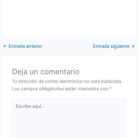
Yanez condecoró al Estandarte de BAGAL, por el trabajo
realizado efectivo y profesional para poder vacunar al 100%
de la población de Santa Cruz.
←
Entrada anterior
Entrada siguiente
→
Deja un comentario
Tu dirección de correo electrónico no será publicada.
Los campos obligatorios están marcados con
*
Escribe
aquí...