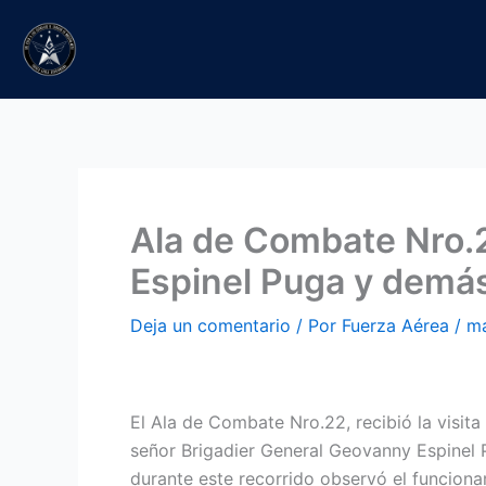
Ir
al
contenido
Ala de Combate Nro.22
Espinel Puga y demás
Deja un comentario
/ Por
Fuerza Aérea
/
ma
El Ala de Combate Nro.22, recibió la visit
señor Brigadier General Geovanny Espinel 
durante este recorrido observó el funcion