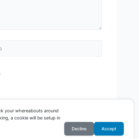
.
ack your whereabouts around
ing, a cookie will be setup in
Decline
Accept