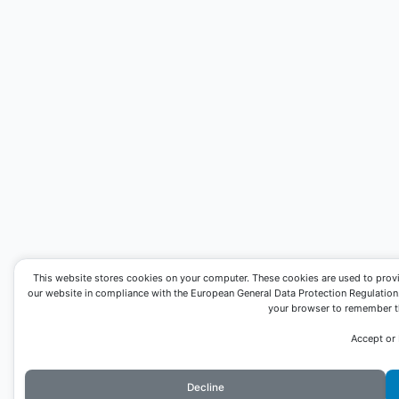
This website stores cookies on your computer. These cookies are used to prov
our website in compliance with the European General Data Protection Regulation. I
your browser to remember th
Accept or
Decline