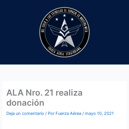
Ir
al
contenido
ALA Nro. 21 realiza
donación
Deja un comentario
/ Por
Fuerza Aérea
/
mayo 10, 2021