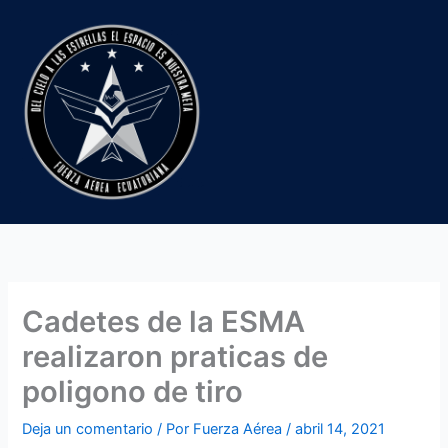
Ir
al
contenido
Cadetes de la ESMA
realizaron praticas de
poligono de tiro
Deja un comentario
/ Por
Fuerza Aérea
/
abril 14, 2021