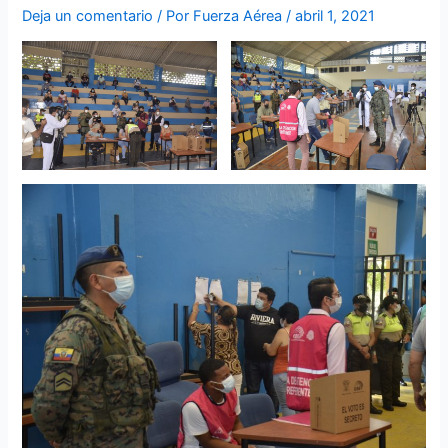
Deja un comentario
/ Por
Fuerza Aérea
/
abril 1, 2021