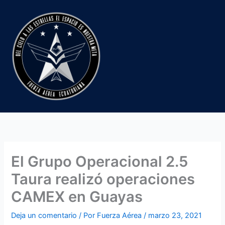
Ir
al
contenido
El Grupo Operacional 2.5
Taura realizó operaciones
CAMEX en Guayas
Deja un comentario
/ Por
Fuerza Aérea
/
marzo 23, 2021