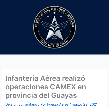
Ir
al
contenido
Infantería Aérea realizó
operaciones CAMEX en
provincia del Guayas
Deja un comentario
/ Por
Fuerza Aérea
/
marzo 22, 2021