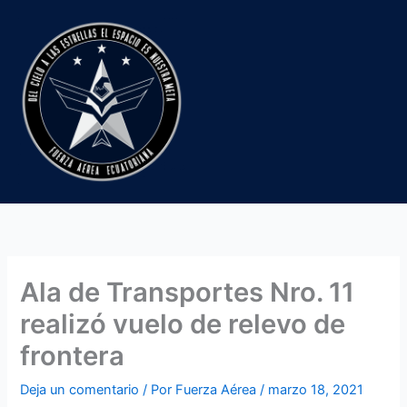
Ir
al
contenido
Ala de Transportes Nro. 11
realizó vuelo de relevo de
frontera
Deja un comentario
/ Por
Fuerza Aérea
/
marzo 18, 2021