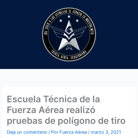
Ir
al
contenido
Escuela Técnica de la
Fuerza Aérea realizó
pruebas de polígono de tiro
Deja un comentario
/ Por
Fuerza Aérea
/
marzo 3, 2021