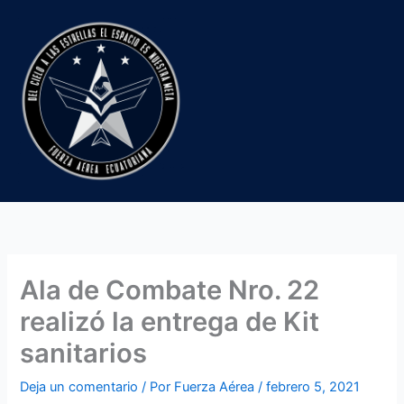
Ir
al
contenido
Ala de Combate Nro. 22
realizó la entrega de Kit
sanitarios
Deja un comentario
/ Por
Fuerza Aérea
/
febrero 5, 2021