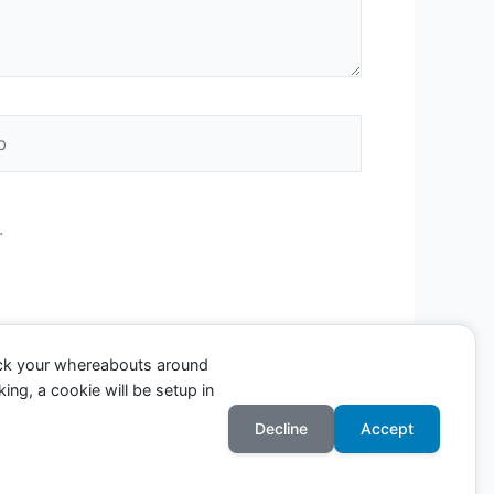
.
ack your whereabouts around
ing, a cookie will be setup in
Decline
Accept